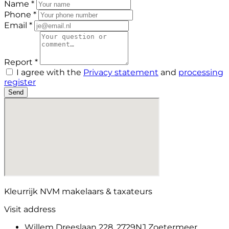
Name *
Phone *
Email *
Report *
I agree with the
Privacy statement
and
processing
register
Send
Kleurrijk NVM makelaars & taxateurs
Visit address
Willem Dreeslaan 228, 2729NJ Zoetermeer