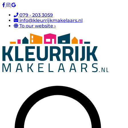
079 - 203 3059
info@kleurrijkmakelaars.nl
To our website ›