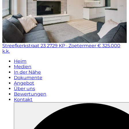
Streefkerkstraat 23
2729 KP · Zoetermeer
€ 325.000
k.k.
Heim
Medien
In der Nähe
Dokumente
Angebot
Über uns
Bewertungen
Kontakt