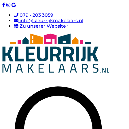
079 - 203 3059
info@kleurrijkmakelaars.nl
Zu unserer Website ›