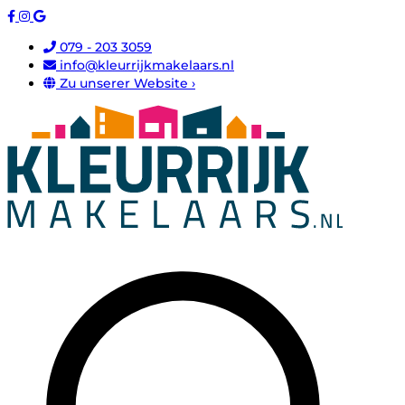
079 - 203 3059
info@kleurrijkmakelaars.nl
Zu unserer Website ›