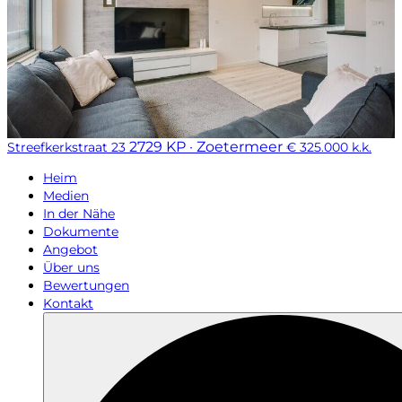
2729 KP · Zoetermeer
Streefkerkstraat 23
€ 325.000 k.k.
Heim
Medien
In der Nähe
Dokumente
Angebot
Über uns
Bewertungen
Kontakt