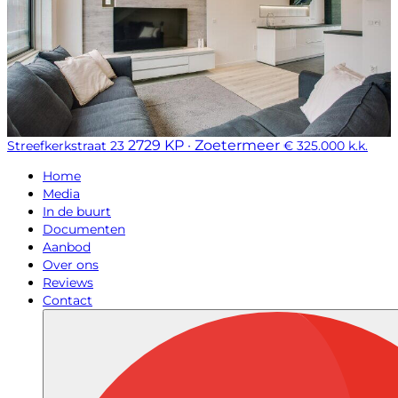
2729 KP · Zoetermeer
Streefkerkstraat 23
€ 325.000 k.k.
Home
Media
In de buurt
Documenten
Aanbod
Over ons
Reviews
Contact