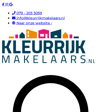
079 - 203 3059
info@kleurrijkmakelaars.nl
Naar onze website ›